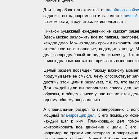
планов и целей.
Для подробного знакомства с
онлайн-органайз
задания, вы одновременно и заполните
личный 
возможности, и научитесь их использовать.
Никакой бумажный ежедневник не сможет заме
Здесь можно разложить всё по папкам, распредел
каждое дело. Можно задать сроки и включить напо
отведённое на выполнение, подходит к концу. 
дел, распределённый по неделе и месяцу. Так ж
список деловых контактов, привязать выполнение 
Целый раздел посвящен такому важному момент
продумываете её смысл, чему способствует запо
достичь этой цели и результат, т.е. то, что вы
Для каждой цели вы заполняете список дел, ко
образом, в общем списке у вас появляются дел
одному общему направлению.
А специальный раздел по планированию с испо
мощный
планировщик дел
. С его помощью можн
каждый шаг к ним. Планировщик дел помож
контролировать всё движение к цели. С его
например, по срокам или ресурсам, и оперативно 
не потерпеть провала. А особый бонус, который