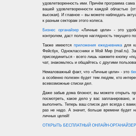
удовлетворенность ими. Причём программа сама з
вашей удовлетворенности каждой областью (от
высокая). И главное – вы можете наблюдать акт
к разным секторам этого колеса.
Бизнес органайзер
«Личные цели» - это удобн
контролем, даст полную наглядность текущего п
Также имеются
приложения ежедневника
для ка
Фейсбук, Одноклассники и Мой Мир (mail.ru). З
присоединиться - всего лишь нажмите кнопку «п
чат, знакомьтесь и общайтесь с другими пользо
Немаловажный факт, что «Личные цели» - это
бе
а особенно полезен будет тем людям, кто интере
всевозможные списки дел.
Даже забыв дома блокнот, вы можете открыть п
посмотреть, какое дело у вас запланировано, 
выполнить. Теперь ваш список дел всегда с вами,
раз не надо. А значит, больше времени будет 
личных целей!
ОТКРЫТЬ БЕСПЛАТНЫЙ ОНЛАЙН-ОРГАНАЙЗЕР.