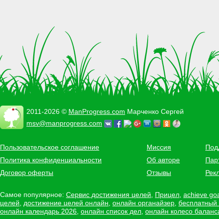
2011-2026 ©
ManProgress.com
Марченко Сергей
msv@manprogress.com
Пользовательское соглашение
Миссия
Под
Политика конфиденциальности
Об авторе
Пар
Договор оферты
Отзывы
Рек
Самое популярное:
Сервис достижения целей
,
Прицел
,
achieve go
целей
,
достижение целей онлайн
,
онлайн органайзер
,
бесплатный
онлайн календарь 2026
,
онлайн список дел
,
онлайн колесо баланс