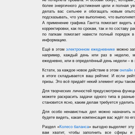
более энергичного достижения цели и полная у
делать вас сильнее и обогащать новым опыто
подсказывать, что уже выполнено, что выполняет
А применение графика Гантта помогает видеть 
корректировки, как по срокам, так и по составу р
по папкам помогает навести полный порядок в
информацию.
Ещё в этом
электронном ежедневнике
можно зап
например, каждый день или раз в неделю, ме
ежедневно, или в определённый день недели – в 
Кстати, за каждое новое действие в этом
онлайн 
в итоге складывается ваш рейтинг. И если рей
призы. Это всё придаёт некий элемент игры таком
Для творческих личностей предусмотрена функц
можете раскрасить задачи одного типа в разные
становится ясно, каким делам требуется уделить
Для особо ненавистных дел можно назначить н
будете видеть, какая компенсация вас ждёт по ег
Раздел «
Колесо баланса
» выгодно выделяет эт
вам хватит, чтобы заполнить все сферы и 