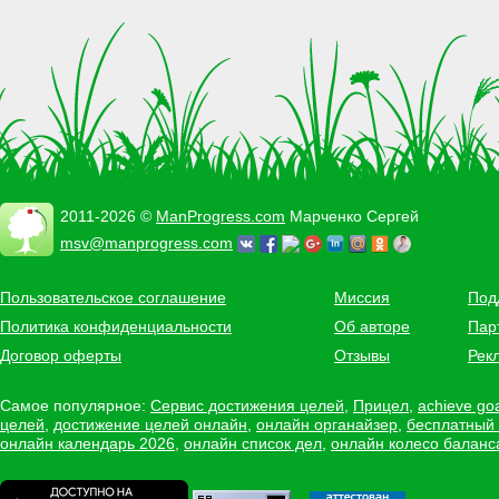
2011-2026 ©
ManProgress.com
Марченко Сергей
msv@manprogress.com
Пользовательское соглашение
Миссия
Под
Политика конфиденциальности
Об авторе
Пар
Договор оферты
Отзывы
Рек
Самое популярное:
Сервис достижения целей
,
Прицел
,
achieve go
целей
,
достижение целей онлайн
,
онлайн органайзер
,
бесплатный
онлайн календарь 2026
,
онлайн список дел
,
онлайн колесо баланс