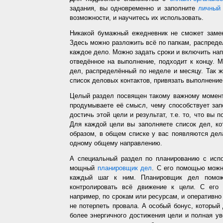
задания, вы одновременно и заполните
личный 
возможности, и научитесь их использовать.
Никакой бумажный ежедневник не сможет заме
Здесь можно разложить всё по папкам, распредел
каждое дело. Можно задать сроки и включить напо
отведённое на выполнение, подходит к концу. 
дел, распределённый по неделе и месяцу. Так ж
список деловых контактов, привязать выполнение 
Целый раздел посвящен такому важному момент
продумываете её смысл, чему способствует запо
достичь этой цели и результат, т.е. то, что вы
Для каждой цели вы заполняете список дел, ко
образом, в общем списке у вас появляются дел
одному общему направлению.
А специальный раздел по планированию с испо
мощный
планировщик дел
. С его помощью можн
каждый шаг к ним. Планировщик дел помож
контролировать всё движение к цели. С его
например, по срокам или ресурсам, и оперативно 
не потерпеть провала. А особый бонус, который
более энергичного достижения цели и полная у