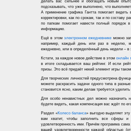
делать вас сильнее и обогащать новым опыто
подсказывать, что уже выполнено, что выполняет
А применение графика Гантта помогает видеть 
корректировки, как по срокам, так и по составу р
по папкам помогает навести полный порядок в
информацию.
Ещё в этом
электронном ежедневнике
можно зап
например, каждый день или раз в неделю, ме
ежедневно, или в определённый день недели – в 
Кстати, за каждое новое действие в этом
онлайн 
в итоге складывается ваш рейтинг. И если рей
призы. Это всё придаёт некий элемент игры таком
Для творческих личностей предусмотрена функц
можете раскрасить задачи одного типа в разные
становится ясно, каким делам требуется уделить
Для особо ненавистных дел можно назначить н
будете видеть, какая компенсация вас ждёт по ег
Раздел «
Колесо баланса
» выгодно выделяет эт
вам хватит, чтобы заполнить все сферы и 
удовлетворенность ими. Причём программа сама з
вашей удовлетворенности каждой областью (от