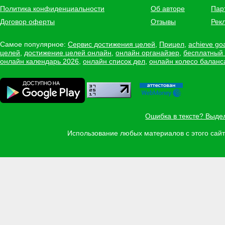
Политика конфиденциальности
Об авторе
Пар
Договор оферты
Отзывы
Рек
Самое популярное:
Сервис достижения целей
,
Прицел
,
achieve go
целей
,
достижение целей онлайн
,
онлайн органайзер
,
бесплатный
онлайн календарь 2026
,
онлайн список дел
,
онлайн колесо баланс
Ошибка в тексте? Выде
Использование любых материалов с этого са