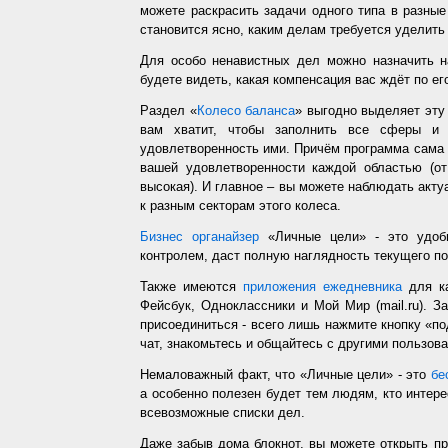
можете раскрасить задачи одного типа в разные
становится ясно, каким делам требуется уделить
Для особо ненавистных дел можно назначить н
будете видеть, какая компенсация вас ждёт по ег
Раздел «
Колесо баланса
» выгодно выделяет эт
вам хватит, чтобы заполнить все сферы и 
удовлетворенность ими. Причём программа сама з
вашей удовлетворенности каждой областью (от
высокая). И главное – вы можете наблюдать акт
к разным секторам этого колеса.
Бизнес органайзер
«Личные цели» - это удобн
контролем, даст полную наглядность текущего п
Также имеются
приложения ежедневника
для ка
Фейсбук, Одноклассники и Мой Мир (mail.ru). З
присоединиться - всего лишь нажмите кнопку «п
чат, знакомьтесь и общайтесь с другими пользо
Немаловажный факт, что «Личные цели» - это
бе
а особенно полезен будет тем людям, кто интере
всевозможные списки дел.
Даже забыв дома блокнот, вы можете открыть п