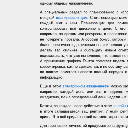
одному общему направлению.
А специальный раздел по планированию с испо
мощный
планировщик дел
. С его помощью можн
каждый шаг к ним. Планировщик дел помож
контролировать всё движение к цели. С его
например, по срокам или ресурсам, и оперативно 
не потерпеть провала. А особый бонус, который
более энергичного достижения цели и полная у
делать вас сильнее и обогащать новым опыто
подсказывать, что уже выполнено, что выполняет
А применение графика Гантта помогает видеть 
корректировки, как по срокам, так и по составу р
по папкам помогает навести полный порядок в
информацию.
Ещё в этом
электронном ежедневнике
можно зап
например, каждый день или раз в неделю, ме
ежедневно, или в определённый день недели – в 
Кстати, за каждое новое действие в этом
онлайн 
в итоге складывается ваш рейтинг. И если рей
призы. Это всё придаёт некий элемент игры таком
Для творческих личностей предусмотрена функц