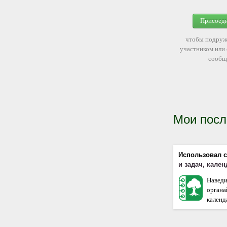
Присоед
чтобы подруж
участником или
сообщ
Мои посл
Использовал 
и задач, кале
Наведи
орган
календа