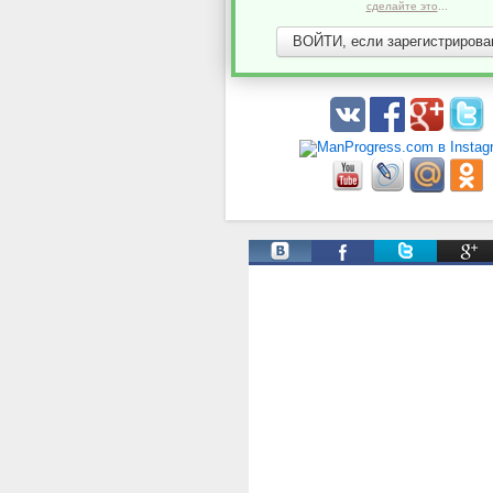
сделайте это
...
ВОЙТИ, если зарегистрирован
Твиты от @ManProgress