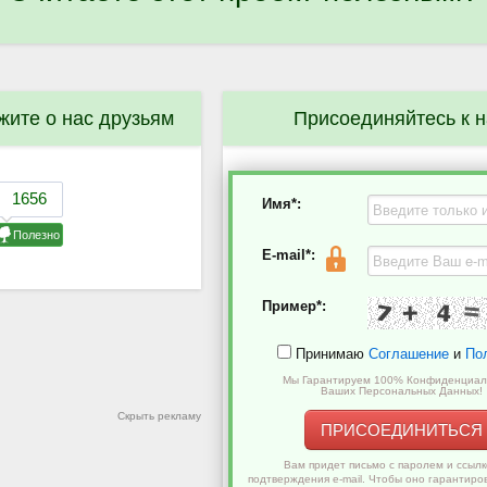
жите о нас друзьям
Присоединяйтесь к 
Имя*:
E-mail*:
Пример*:
Принимаю
Соглашение
и
По
Мы Гарантируем 100% Конфиденциал
Ваших Персональных Данных!
Скрыть рекламу
ПРИСОЕДИНИТЬСЯ
Вам придет письмо с паролем и ссылк
подтверждения e-mail. Чтобы оно гарантиро