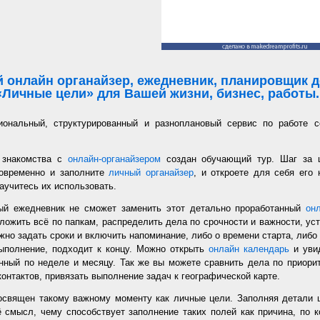
 онлайн органайзер, ежедневник, планировщик де
«Личные цели» для Вашей жизни, бизнес, работы..
иональный, структурированный и разноплановый сервис по работе с
 знакомства с
онлайн-органайзером
создан обучающий тур. Шаг за 
новременно и заполните
личный органайзер
, и откроете для себя его
аучитесь их использовать.
ый ежедневник не сможет заменить этот детально проработанный
он
ложить всё по папкам, распределить дела по срочности и важности, уст
но задать сроки и включить напоминание, либо о времени старта, либо 
ыполнение, подходит к концу. Можно открыть
онлайн календарь
и увид
нный по неделе и месяцу. Так же вы можете сравнить дела по приорит
онтактов, привязать выполнение задач к географической карте.
священ такому важному моменту как личные цели. Заполняя детали 
 смысл, чему способствует заполнение таких полей как причина, по к