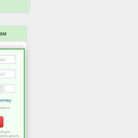
нам
литику
ьность
ой для
ванно дошло,