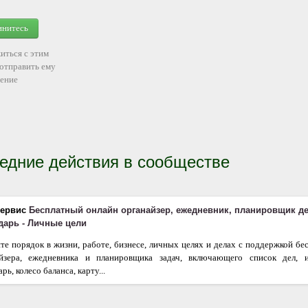
инитесь
иться с этим
 отправить ему
ение
едние действия в сообществе
сервис
Бесплатный онлайн органайзер, ежедневник, планировщик д
ндарь - Личные цели
те порядок в жизни, работе, бизнесе, личных целях и делах с поддержкой бе
айзера, ежедневника и планировщика задач, включающего список дел, 
рь, колесо баланса, карту...