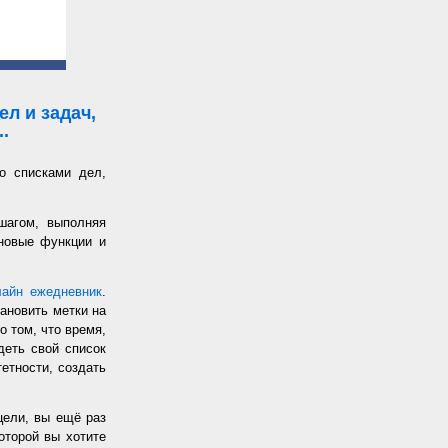
л и задач,
.
о списками дел,
шагом, выполняя
 новые функции и
лайн ежедневник
.
ановить метки на
о том, что время,
еть свой список
етности, создать
цели, вы ещё раз
оторой вы хотите