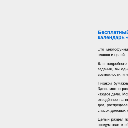
Бесплатный
календарь 
Это многофункц
планов и целей.
Для подробного
задания, вы од
возможности, и н
Никакой бумажн
Здесь можно раз
каждое дело. Мож
отведённое на в
дел, распределё
список деловых к
Целый раздел по
продумываете её