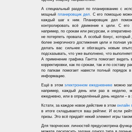
А специальный раздел по планированию с испо
мощный
планировщик дел
. С его помощью можн
каждый шаг к ним. Планировщик дел помож
контролировать всё движение к цели. С его
например, по срокам или ресурсам, и оперативно 
не потерпеть провала. А особый бонус, который
более энергичного достижения цели и полная у
делать вас сильнее и обогащать новым опыто
подсказывать, что уже выполнено, что выполняет
А применение графика Гантта помогает видеть 
корректировки, как по срокам, так и по составу р
по папкам помогает навести полный порядок в
информацию.
Ещё в этом
электронном ежедневнике
можно зап
например, каждый день или раз в неделю, ме
ежедневно, или в определённый день недели – в 
Кстати, за каждое новое действие в этом
онлайн 
в итоге складывается ваш рейтинг. И если рей
призы. Это всё придаёт некий элемент игры таком
Для творческих личностей предусмотрена функц
можете раскрасить задачи одного типа в разные