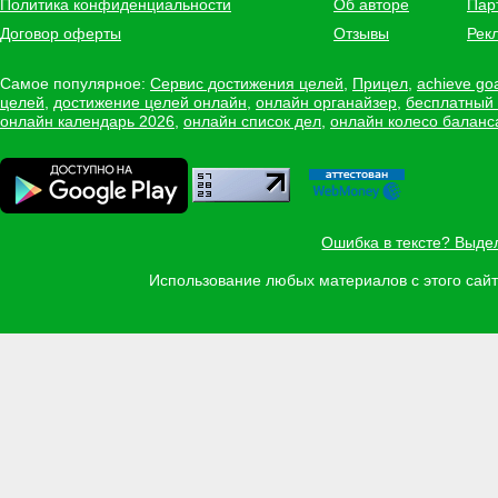
Политика конфиденциальности
Об авторе
Пар
Договор оферты
Отзывы
Рек
Самое популярное:
Сервис достижения целей
,
Прицел
,
achieve go
целей
,
достижение целей онлайн
,
онлайн органайзер
,
бесплатный
онлайн календарь 2026
,
онлайн список дел
,
онлайн колесо баланс
Ошибка в тексте? Выде
Использование любых материалов с этого са