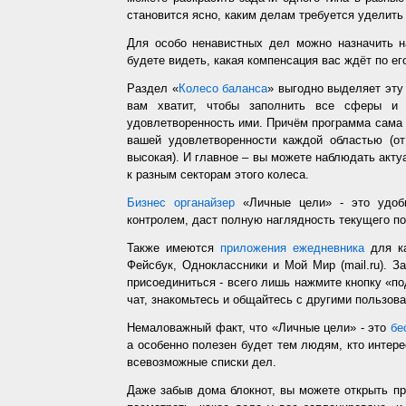
становится ясно, каким делам требуется уделить
Для особо ненавистных дел можно назначить н
будете видеть, какая компенсация вас ждёт по ег
Раздел «
Колесо баланса
» выгодно выделяет эт
вам хватит, чтобы заполнить все сферы и 
удовлетворенность ими. Причём программа сама з
вашей удовлетворенности каждой областью (от
высокая). И главное – вы можете наблюдать акт
к разным секторам этого колеса.
Бизнес органайзер
«Личные цели» - это удобн
контролем, даст полную наглядность текущего п
Также имеются
приложения ежедневника
для ка
Фейсбук, Одноклассники и Мой Мир (mail.ru). З
присоединиться - всего лишь нажмите кнопку «п
чат, знакомьтесь и общайтесь с другими пользо
Немаловажный факт, что «Личные цели» - это
бе
а особенно полезен будет тем людям, кто интере
всевозможные списки дел.
Даже забыв дома блокнот, вы можете открыть п