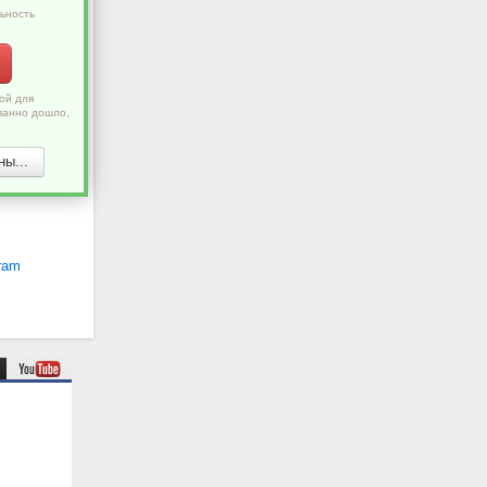
ьность
ой для
ванно дошло,
ы...