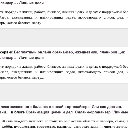
календарь - Личные цели
те порядок в жизни, работе, бизнесе, личных целях и делах с поддержкой бе
айзера, ежедневника и планировщика задач, включающего список дел, 
рь, колесо баланса, карту...
 сервис
Бесплатный онлайн органайзер, ежедневник, планировщик
календарь - Личные цели
те порядок в жизни, работе, бизнесе, личных целях и делах с поддержкой бе
айзера, ежедневника и планировщика задач, включающего список дел, 
рь, колесо баланса, карту...
олесо жизненного баланса в онлайн-органайзере. Или как достичь
изни…
в блоге
Организация целей и дел. Онлайн-органайзер "Личные
Жизнь каждого человека состоит из множества областей: карьера, семья, д
хобби, путешествия, творчество, развитие, самореализация и многие другие