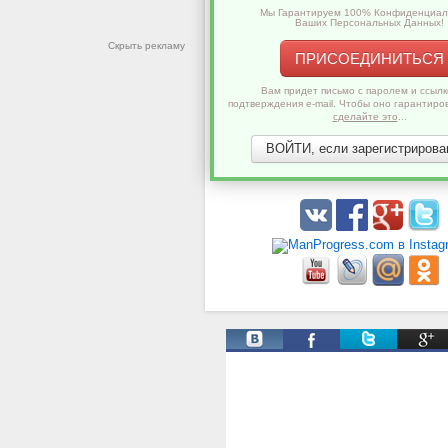
Мы Гарантируем 100% Конфиденциал
Ваших Персональных Данных!
Скрыть рекламу
ПРИСОЕДИНИТЬСЯ
Вам придет письмо с паролем и ссылк
подтверждения e-mail. Чтобы оно гарантиро
сделайте это
...
ВОЙТИ, если зарегистрирован
Твиты от @ManProgress