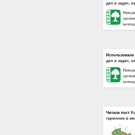
дел и задач, 
Наведи
орган
календа
Использовала
дел и задач, 
Наведи
орган
календа
Читала пост
К
гармонии в ж