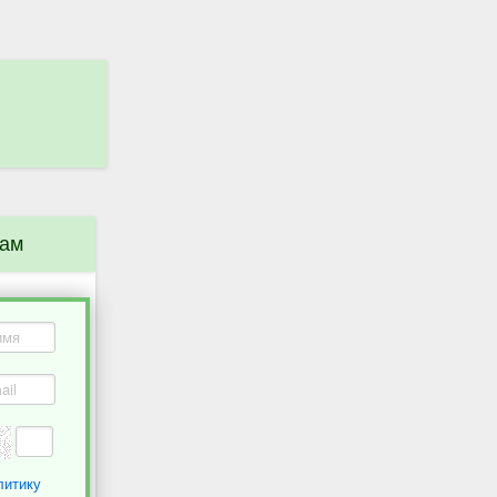
нам
литику