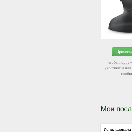
Присоед
чтобы подруж
участником или
сообщ
Мои посл
Использовала