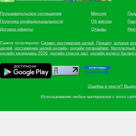
Пользовательское соглашение
Миссия
Под
Политика конфиденциальности
Об авторе
Пар
Договор оферты
Отзывы
Рек
Самое популярное:
Сервис достижения целей
,
Прицел
,
achieve go
целей
,
достижение целей онлайн
,
онлайн органайзер
,
бесплатный
онлайн календарь 2026
,
онлайн список дел
,
онлайн колесо баланс
Ошибка в тексте? Выде
Использование любых материалов с этого са
Задать вопрос