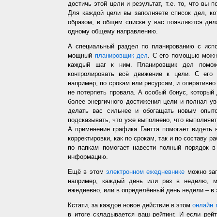
достичь этой цели и результат, т.е. то, что вы
Для каждой цели вы заполняете список дел, ко
образом, в общем списке у вас появляются дел
одному общему направлению.
А специальный раздел по планированию с испо
мощный
планировщик дел
. С его помощью можн
каждый шаг к ним. Планировщик дел помож
контролировать всё движение к цели. С его
например, по срокам или ресурсам, и оперативно 
не потерпеть провала. А особый бонус, который
более энергичного достижения цели и полная у
делать вас сильнее и обогащать новым опыто
подсказывать, что уже выполнено, что выполняет
А применение графика Гантта помогает видеть 
корректировки, как по срокам, так и по составу р
по папкам помогает навести полный порядок в
информацию.
Ещё в этом
электронном ежедневнике
можно зап
например, каждый день или раз в неделю, ме
ежедневно, или в определённый день недели – в 
Кстати, за каждое новое действие в этом
онлайн 
в итоге складывается ваш рейтинг. И если рей