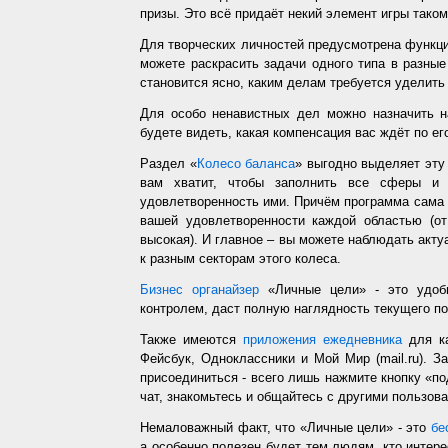
призы. Это всё придаёт некий элемент игры таком
Для творческих личностей предусмотрена функц
можете раскрасить задачи одного типа в разные
становится ясно, каким делам требуется уделить
Для особо ненавистных дел можно назначить н
будете видеть, какая компенсация вас ждёт по ег
Раздел «
Колесо баланса
» выгодно выделяет эт
вам хватит, чтобы заполнить все сферы и 
удовлетворенность ими. Причём программа сама з
вашей удовлетворенности каждой областью (от
высокая). И главное – вы можете наблюдать акт
к разным секторам этого колеса.
Бизнес органайзер
«Личные цели» - это удобн
контролем, даст полную наглядность текущего п
Также имеются
приложения ежедневника
для ка
Фейсбук, Одноклассники и Мой Мир (mail.ru). З
присоединиться - всего лишь нажмите кнопку «п
чат, знакомьтесь и общайтесь с другими пользо
Немаловажный факт, что «Личные цели» - это
бе
а особенно полезен будет тем людям, кто интере