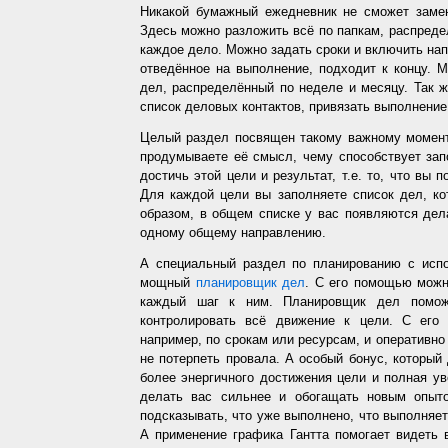
Никакой бумажный ежедневник не сможет заме
Здесь можно разложить всё по папкам, распредел
каждое дело. Можно задать сроки и включить напо
отведённое на выполнение, подходит к концу. 
дел, распределённый по неделе и месяцу. Так ж
список деловых контактов, привязать выполнение 
Целый раздел посвящен такому важному момент
продумываете её смысл, чему способствует запо
достичь этой цели и результат, т.е. то, что вы
Для каждой цели вы заполняете список дел, ко
образом, в общем списке у вас появляются дел
одному общему направлению.
А специальный раздел по планированию с испо
мощный
планировщик дел
. С его помощью можн
каждый шаг к ним. Планировщик дел помож
контролировать всё движение к цели. С его
например, по срокам или ресурсам, и оперативно 
не потерпеть провала. А особый бонус, который
более энергичного достижения цели и полная у
делать вас сильнее и обогащать новым опыто
подсказывать, что уже выполнено, что выполняет
А применение графика Гантта помогает видеть 