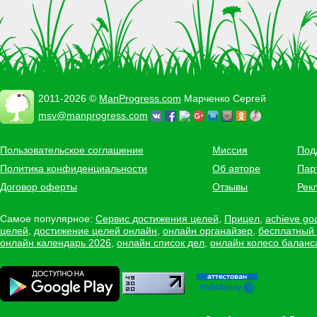
2011-2026 ©
ManProgress.com
Марченко Сергей
msv@manprogress.com
Пользовательское соглашение
Миссия
Под
Политика конфиденциальности
Об авторе
Пар
Договор оферты
Отзывы
Рек
Самое популярное:
Сервис достижения целей
,
Прицел
,
achieve go
целей
,
достижение целей онлайн
,
онлайн органайзер
,
бесплатный
онлайн календарь 2026
,
онлайн список дел
,
онлайн колесо баланс