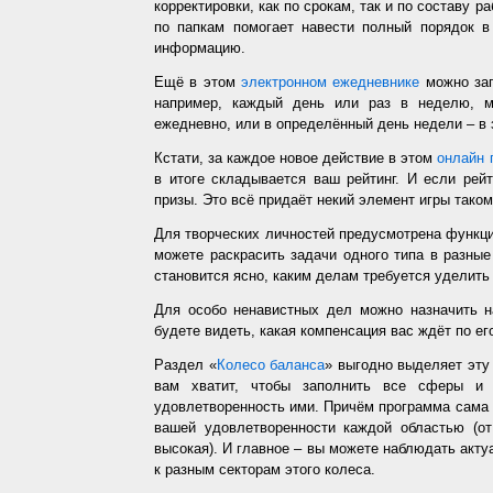
корректировки, как по срокам, так и по составу р
по папкам помогает навести полный порядок в
информацию.
Ещё в этом
электронном ежедневнике
можно зап
например, каждый день или раз в неделю, ме
ежедневно, или в определённый день недели – в 
Кстати, за каждое новое действие в этом
онлайн 
в итоге складывается ваш рейтинг. И если рей
призы. Это всё придаёт некий элемент игры таком
Для творческих личностей предусмотрена функц
можете раскрасить задачи одного типа в разные
становится ясно, каким делам требуется уделить
Для особо ненавистных дел можно назначить н
будете видеть, какая компенсация вас ждёт по ег
Раздел «
Колесо баланса
» выгодно выделяет эт
вам хватит, чтобы заполнить все сферы и 
удовлетворенность ими. Причём программа сама з
вашей удовлетворенности каждой областью (от
высокая). И главное – вы можете наблюдать акт
к разным секторам этого колеса.