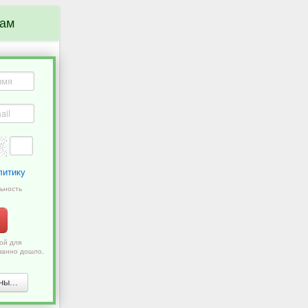
нам
литику
ьность
ой для
ванно дошло,
ы...