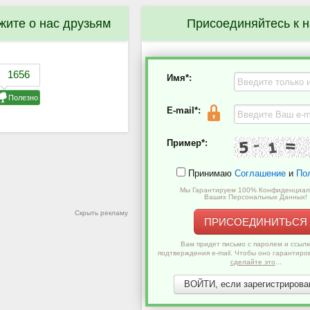
жите о нас друзьям
Присоединяйтесь к 
Имя*:
E-mail*:
Пример*:
Принимаю
Соглашение
и
По
Мы Гарантируем 100% Конфиденциал
Ваших Персональных Данных!
Скрыть рекламу
ПРИСОЕДИНИТЬСЯ
Вам придет письмо с паролем и ссылк
подтверждения e-mail. Чтобы оно гарантиро
сделайте это
...
ВОЙТИ, если зарегистрирован