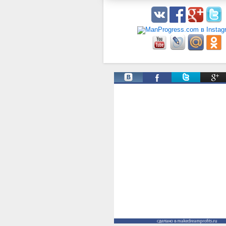
Твиты от @ManProgress