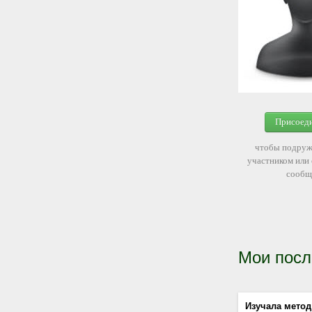
Присоед
чтобы подруж
участником или
сообщ
Мои посл
Изучала метод