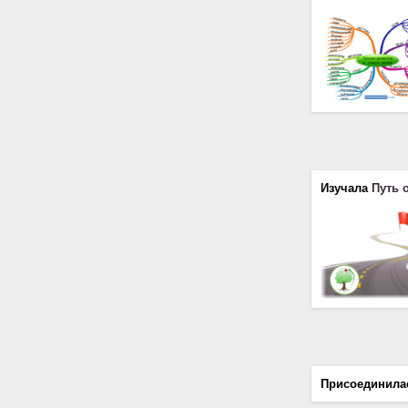
Изучала
Путь 
Присоединила