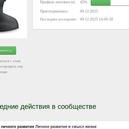
Профиль заполнен на:
45%
Присоединилась:
09.12.2025
Последнее посещение:
09.12.2025 14:06:28
инитесь
иться с этим
 отправить ему
ение
едние действия в сообществе
 личного развития
Личное развитие и смысл жизни