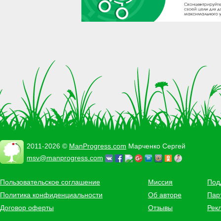
2011-2026 ©
ManProgress.com
Марченко Сергей
msv@manprogress.com
Пользовательское соглашение
Миссия
Под
Политика конфиденциальности
Об авторе
Пар
Договор оферты
Отзывы
Рек