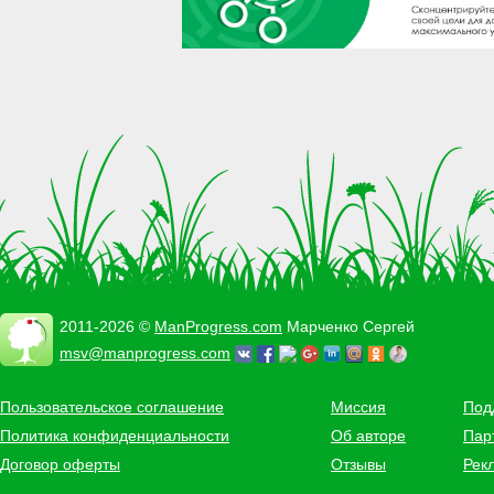
2011-2026 ©
ManProgress.com
Марченко Сергей
msv@manprogress.com
Пользовательское соглашение
Миссия
Под
Политика конфиденциальности
Об авторе
Пар
Договор оферты
Отзывы
Рек