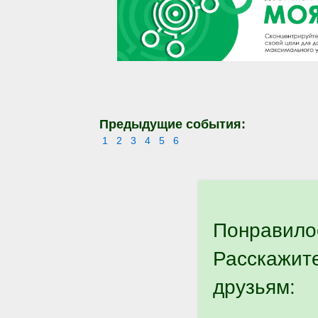
Предыдущие события:
1
2
3
4
5
6
Понравило
Расскажит
друзьям: