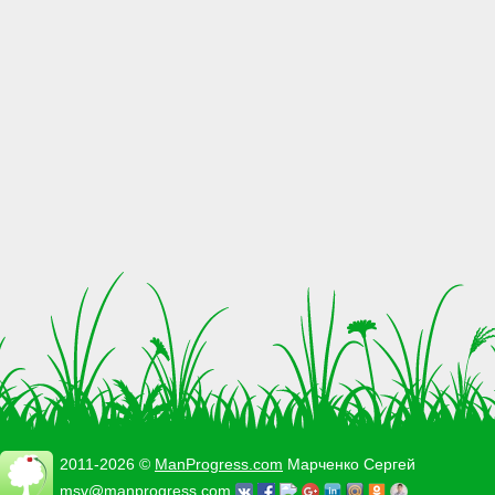
2011-2026 ©
ManProgress.com
Марченко Сергей
msv@manprogress.com