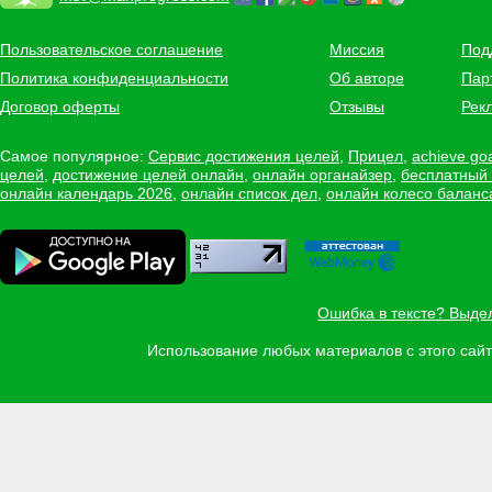
Пользовательское соглашение
Миссия
Под
Политика конфиденциальности
Об авторе
Пар
Договор оферты
Отзывы
Рек
Самое популярное:
Сервис достижения целей
,
Прицел
,
achieve go
целей
,
достижение целей онлайн
,
онлайн органайзер
,
бесплатный
онлайн календарь 2026
,
онлайн список дел
,
онлайн колесо баланс
Ошибка в тексте? Выде
Использование любых материалов с этого са
Задать вопрос