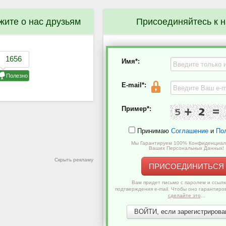
жите о нас друзьям
Присоединяйтесь к 
Имя*:
E-mail*:
Пример*:
Принимаю
Соглашение
и
По
Мы Гарантируем 100% Конфиденциал
Ваших Персональных Данных!
Скрыть рекламу
ПРИСОЕДИНИТЬСЯ
Вам придет письмо с паролем и ссылк
подтверждения e-mail. Чтобы оно гарантиро
сделайте это
...
ВОЙТИ, если зарегистрирован