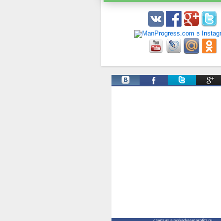
Твиты от @ManProgress