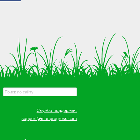
Служба поддержки:
support@manprogress.com