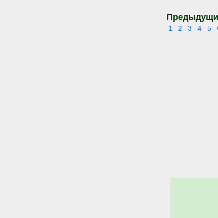
Предыдущи
1
2
3
4
5