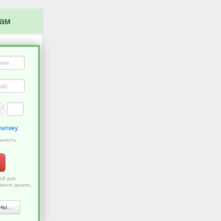
нам
литику
ьность
ой для
ванно дошло,
ы...