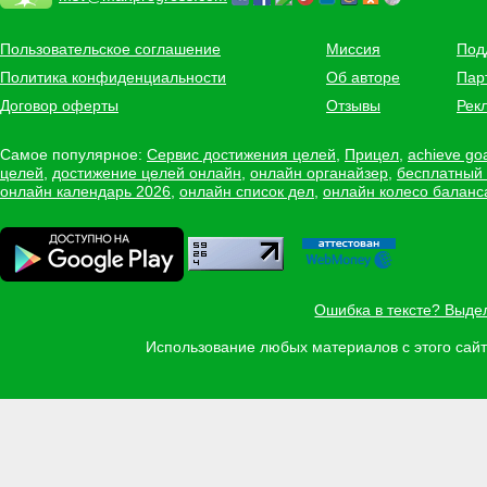
Пользовательское соглашение
Миссия
Под
Политика конфиденциальности
Об авторе
Пар
Договор оферты
Отзывы
Рек
Самое популярное:
Сервис достижения целей
,
Прицел
,
achieve go
целей
,
достижение целей онлайн
,
онлайн органайзер
,
бесплатный
онлайн календарь 2026
,
онлайн список дел
,
онлайн колесо баланс
Ошибка в тексте? Выде
Использование любых материалов с этого са