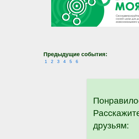
Предыдущие события:
1
2
3
4
5
6
Понравило
Расскажит
друзьям: