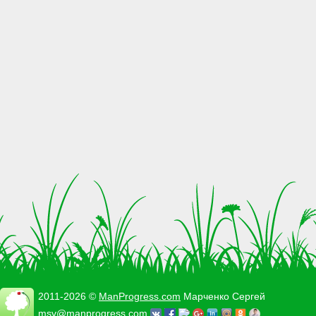
2011-2026 ©
ManProgress.com
Марченко Сергей
msv@manprogress.com